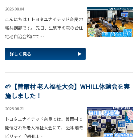
2026.08.04
こんにちは！トヨタユナイテッド奈良 地
域共創部です。 先日、生駒市の萩の台住
宅地自治会館にて…
詳しく見る
🌱【曽爾村 老人福祉大会】WHILL体験会を実
施しました！
2026.06.21
トヨタユナイテッド奈良では、曽爾村で
開催された老人福祉大会にて、 近距離モ
ビリティ「WHILL…