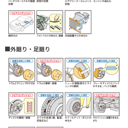
■外廻り・足廻り