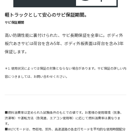
軽トラックとして安心のサビ保証期間。
サビ保証期間
高い防錆性能に裏付けられた、サビ長期保証を全車に。ボディ外
板穴あきサビは荷台を含み5年、ボディ外板表面は荷台を含み3年
保証します。
＊1. 使用状況によっては保証の対象とならない場合があります。サビ保証の詳しい内
容につきましては、お問い合わせください。
■燃料消費率は定められた試験条件のもとでの値です。お客様の使用環境（気象、
渋滞等）や運転方法（急発進、エアコン使用等）に応じて燃料消費率は異なりま
す。
■WLTCモードは、市街地、郊外、高速道路の各走行モードを平均的な使用時間配分