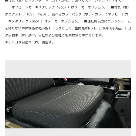
ー：オフビートカーキメタリック〈G55〉）はメーカーオプション。 ■写真（右）
はエクストラ（CVT・4WD）。選べるカラーパック（ボディカラー：オフビートカ
ーキメタリック〈G55〉）はメーカーオプション。 ■運転席前方にエンジンルーム
を持たない車体構造の軽小型トラックとして、室内幅がNo.1。2026年3月現在。トヨ
タ自動車（株）調べ。自社および他社にも同数値の車があります。
＊1. トヨタ自動車（株）測定値。