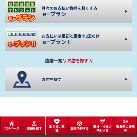
月々のお支払い負担を軽くする
ｅｰプラン
お支払いは最初と最後の2回だけ
ｅｰプランⅡ
店舗一覧
\\ お店を探す //
お店を探す
取り扱い車
車検・点検の
緊急時の連絡
TOPページ
店舗を探す
試乗予約する
種
予約する
先