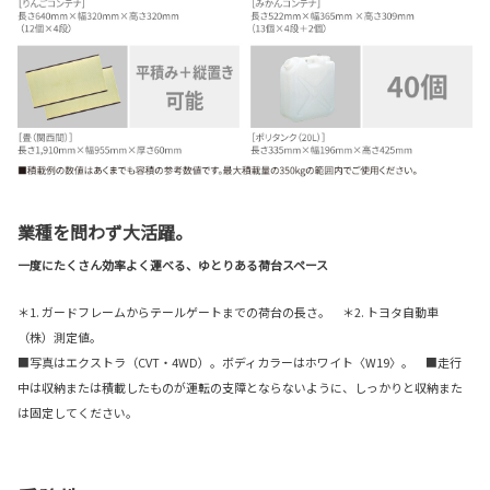
業種を問わず大活躍。
一度にたくさん効率よく運べる、ゆとりある荷台スペース
＊1. ガードフレームからテールゲートまでの荷台の長さ。 ＊2. トヨタ自動車
（株）測定値。
■写真はエクストラ（CVT・4WD）。ボディカラーはホワイト〈W19〉。 ■走行
中は収納または積載したものが運転の支障とならないように、しっかりと収納また
は固定してください。