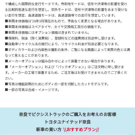
で構成した国際的な走行モードです。市街地モードは、信号や渋滞等の影響を受け
る比較的低速な走行を想定し、郊外モードは、信号や渋滞等の影響をあまり受けな
い走行を想定、高速道路モードは、高速道路等での走行を想定しています。
■車両本体価格は'26年3月現在のもので、予告なく変更となる場合があります。
■車両本体価格はスペアタイヤ、タイヤ交換用工具付の価格です。
■車両本体価格にはオプション価格は含まれていません。
■保険料、税金（除く消費税）、登録料などの諸費用は別途申し受けます。
■自動車リサイクル法の施行により、リサイクル料金が別途必要となります。
■ボディカラーおよび内装色は撮影の条件、ご覧になる画面によって実際の色とは異
なって見えることがあります。
■メーカーオプションは組み合わせによって装着できない場合があります。
■「メーカーオプション」および「パックオプション」はご注文時に申し受けま
す。メーカーの工場で装着するため、ご注文後はお受けできませんのでご了承くだ
さい。
■写真は機能説明のためにボディの一部を切断したカットモデルです。
■一部の写真は合成・イメージです。
奈良でピクシストラックのご購入をお考えのお客様
トヨタユナイテッド奈良
新車の買い方
\\おすすめプラン//