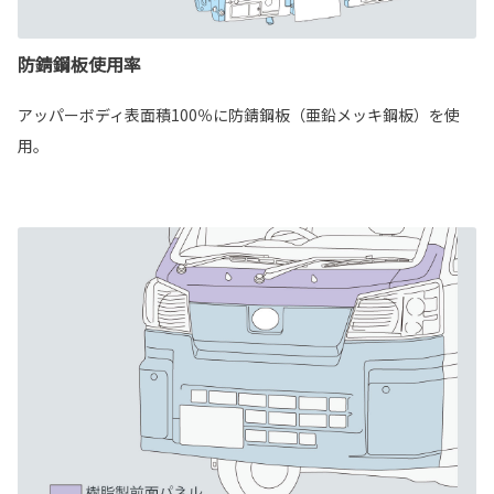
防錆鋼板使用率
アッパーボディ表面積100％に防錆鋼板（亜鉛メッキ鋼板）を使
用。