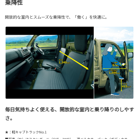
乗降性
開放的な室内とスムーズな乗降性で、「働く」を快適に。
毎日気持ちよく使える、開放的な室内と乗り降りのしやす
さ。
★：軽キャブトラックNo.1
■写真（左）はスタンダード（CVT・2WD）。選べるカラーパック（ボディカラ