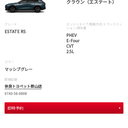
クラウン（エステート）
グレード
エンジンタイプ
/駆動方式/
トランスミッ
ション
/排気量
ESTATE RS
PHEV
E-Four
CVT
2.5L
カラー
マッシブグレー
配備店舗
奈良トヨペット郡山店
0743-56-0808
即時予約