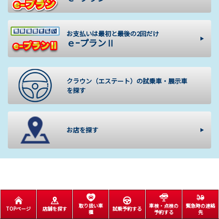
お支払いは最初と最後の2回だけ
ｅｰプランⅡ
クラウン（エステート）の試乗車・展示車
を探す
お店を探す
取り扱い車
車検・点検の
緊急時の連絡
TOPページ
店舗を探す
試乗予約する
種
予約する
先