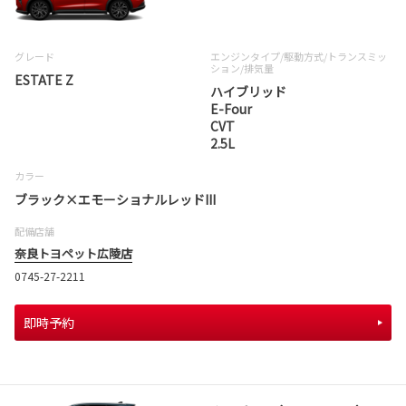
グレード
エンジンタイプ
/駆動方式/
トランスミッ
ション
/排気量
ESTATE Z
ハイブリッド
E-Four
CVT
2.5L
カラー
ブラック×エモーショナルレッドIII
配備店舗
奈良トヨペット広陵店
0745-27-2211
即時予約