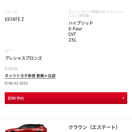
グレード
エンジンタイプ
/駆動方式/
トランスミッ
ション
/排気量
ESTATE Z
ハイブリッド
E-Four
CVT
2.5L
カラー
プレシャスブロンズ
配備店舗
ネッツトヨタ奈良 登美ヶ丘店
0742-52-3555
即時予約
クラウン（エステート）