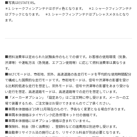
■写真はESTATE RS。
＊1. シャークフィンアンテナはボディ色となります。 ＊2. シャークフィンアンテナ
はブラックとなります。 ＊3. シャークフィンアンテナはプレシャスメタルとなり
ます。
■燃料消費率は定められた試験条件のもとでの値です。お客様の使用環境（気象、
渋滞等）や運転方法（急発進、エアコン使用等）に応じて燃料消費率は異なりま
す。
■WLTCモードは、市街地、郊外、高速道路の各走行モードを平均的な使用時間配分
で構成した国際的な走行モードです。市街地モードは、信号や渋滞等の影響を受け
る比較的低速な走行を想定し、郊外モードは、信号や渋滞等の影響をあまり受けな
い走行を想定、高速道路モードは、高速道路等での走行を想定しています。
■「メーカーオプション」「設定あり」はご注文時に申し受けます。メーカーの工
場で装着するため、ご注文後はお受けできませんのでご了承ください。
■車両本体価格は'25年11月現在のもので、予告なく変更となる場合があります。
■車両本体価格はタイヤパンク応急修理キット付の価格です。
■車両本体価格にはオプション価格は含まれていません。
■保険料、税金（除く消費税）、登録料などの諸費用は別途申し受けます。
■自動車リサイクル法の施行により、リサイクル料金が別途必要となります。