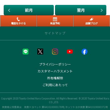
前月
翌月
電話をかける
来店予約
店舗ブログ
サイトマップ
トップページ
取り扱い車種
プライバシーポリシー
カスタマーハラスメント
bZ4X
所有権解除
bZ4X Touring
GR86
ご利用にあたって
GRカローラ
GRヤリス
Copyright 2020 Toyota United Nara Corporation. All Rights Reserved. © 2020 Toyota United Nara
MIRAI
CO.,LTD.
アクア
奈良県公安委員会 奈良トヨペット 第641010000178号/ネッツトヨタ奈良 第641010000372号
アルファード