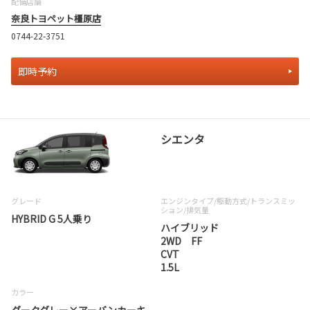
配備店舗
奈良トヨペット橿原店
0744-22-3751
即時予約
シエンタ
グレード
エンジンタイプ
/駆動方式/
トランスミッ
ション
/排気量
HYBRID G 5人乗り
ハイブリッド
2WD FF
CVT
1.5L
カラー
ダークグレー×アーバンカーキ