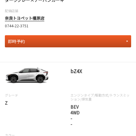
配備店舗
奈良トヨペット橿原店
0744-22-3751
即時予約
bZ4X
グレード
エンジンタイプ
/駆動方式/
トランスミッ
ション
/排気量
Z
BEV
4WD
-
-
カラー