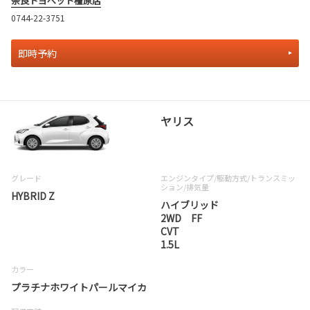
奈良トヨペット橿原店
0744-22-3751
即時予約
ヤリス
グレード
エンジンタイプ
/駆動方式/
トランスミッ
ション
/排気量
HYBRID Z
ハイブリッド
2WD FF
CVT
1.5L
カラー
プラチナホワイトパールマイカ