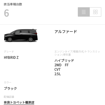
該当車種台数
6
アルファード
グレード
エンジンタイプ
/駆動方式/
トランスミッ
ション
/排気量
HYBRID Z
ハイブリッド
2WD FF
CVT
2.5L
カラー
ブラック
配備店舗
奈良トヨペット橿原店