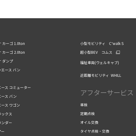
 カーゴ 1.0ton
小型モビリティ C⁺walk S
 カーゴ 2.0ton
超小型BEV コムス
ナ ダンプ
福祉車両(ウェルキャブ)
ンエース バン
近距離モビリティ WHILL
エース コミューター
アフターサービス
エース バン
車検
エース ワゴン
定期点検
ラックス
オイル交換
ランダー
タイヤ点検・交換
アー