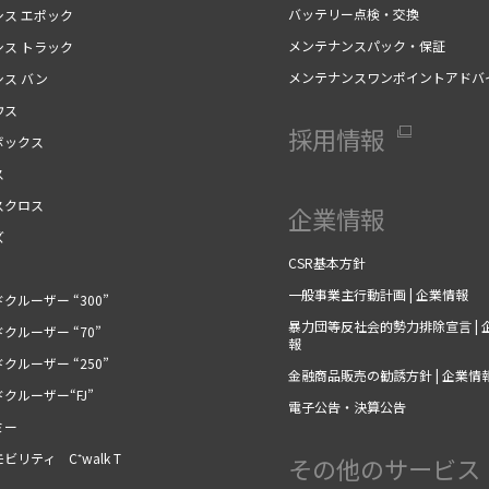
バッテリー点検・交換
シス エポック
メンテナンスパック・保証
シス トラック
メンテナンスワンポイントアドバ
シス バン
ウス
採用情報
ボックス
ス
スクロス
企業情報
ズ
CSR基本方針
一般事業主行動計画 | 企業情報
クルーザー “300”
暴力団等反社会的勢力排除宣言 | 
クルーザー “70”
報
クルーザー “250”
金融商品販売の勧誘方針 | 企業情
クルーザー“FJ”
電子公告・決算公告
ミー
ビリティ C⁺walk T
その他のサービス