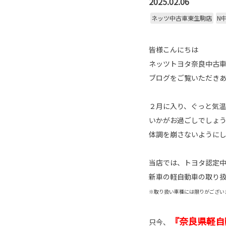
2025.02.06
ネッツ中古車東生駒店
N
皆様こんにちは
ネッツトヨタ奈良中古車
ブログをご覧いただき
２月に入り、ぐっと気
いかがお過ごしでしょ
体調を崩さないように
当店では、トヨタ認定
新車の軽自動車の取り
※取り扱い車種には限りがござい
『奈良県軽自
只今、