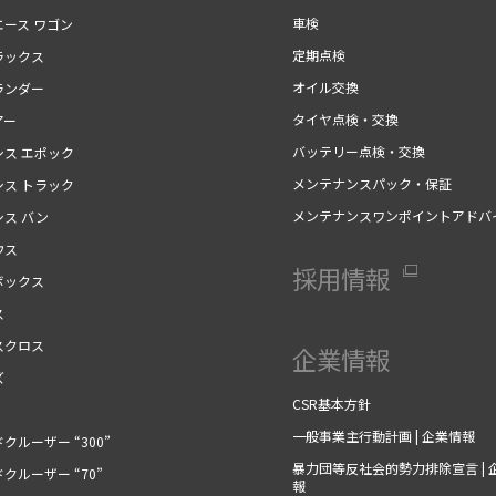
車検
エース ワゴン
定期点検
ラックス
オイル交換
ランダー
タイヤ点検・交換
アー
バッテリー点検・交換
シス エポック
メンテナンスパック・保証
シス トラック
メンテナンスワンポイントアドバ
シス バン
ウス
採用情報
ボックス
ス
スクロス
企業情報
ズ
CSR基本方針
一般事業主行動計画 | 企業情報
クルーザー “300”
暴力団等反社会的勢力排除宣言 | 
クルーザー “70”
報