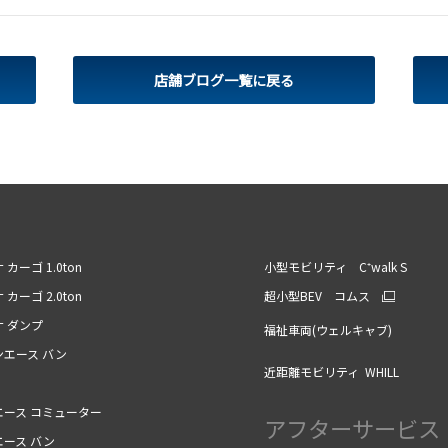
店舗ブログ一覧に戻る
 カーゴ 1.0ton
小型モビリティ C⁺walk S
 カーゴ 2.0ton
超小型BEV コムス
ナ ダンプ
福祉車両(ウェルキャブ)
ンエース バン
近距離モビリティ WHILL
エース コミューター
アフターサービス
エース バン