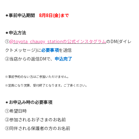
⚫
事前申込期間
8月8日(金)まで
⚫
申込方法
①
@toyota_chaupy_stationの公式インスタグラム
のDM(ダイレ
クトメッセージ)に
必要事項
を送信
②当店からの返信DMで、
申込完了
※事前予約のない方はご参加いただけません。
※定員になり次第、受付終了となります。ご了承ください。
⚫︎
お申込み時の必要事項
①希望日時
②参加されるお子さまのお名前
③同伴される保護者の方のお名前