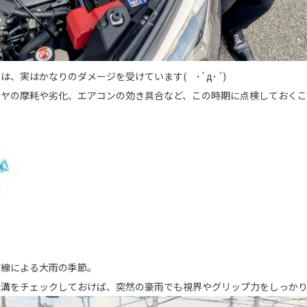
、実はかなりのダメージを受けています( ･`д･´)
イヤの摩耗や劣化、エアコンの効き具合など、この時期に点検しておく
前線による大雨の季節。
の溝をチェックしておけば、突然の豪雨でも視界やグリップ力をしっか