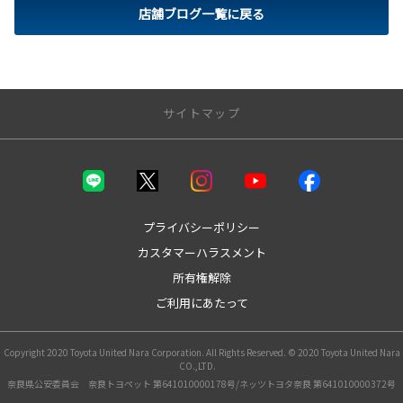
店舗ブログ一覧に戻る
サイトマップ
トップページ
取り扱い車種
プライバシーポリシー
カスタマーハラスメント
bZ4X
所有権解除
bZ4X Touring
GR86
ご利用にあたって
GRカローラ
GRヤリス
Copyright 2020 Toyota United Nara Corporation. All Rights Reserved. © 2020 Toyota United Nara
MIRAI
CO.,LTD.
アクア
奈良県公安委員会 奈良トヨペット 第641010000178号/ネッツトヨタ奈良 第641010000372号
アルファード