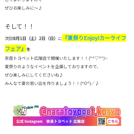
ぜひお楽しみに～♪
そして！！
『
夏祭りEnjoy!カーライフ
次回
8月1日（土）2日（日）
に
フェア』
を
奈良トヨペット広陵店で開催いたします！！(*^▽^*)✨
夏祭りのようなイベントを企画しておりますので、
ぜひ楽しみにしてくださいね♪
みんなで夏の思い出を作りましょう！！(^O^)／♪