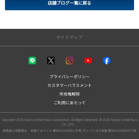
店舗ブログ一覧に戻る
サイトマップ
トップページ
取り扱い車種
プライバシーポリシー
カスタマーハラスメント
bZ4X
所有権解除
bZ4X Touring
GR86
ご利用にあたって
GRカローラ
GRヤリス
Copyright 2020 Toyota United Nara Corporation. All Rights Reserved. © 2020 Toyota United Nara
MIRAI
CO.,LTD.
アクア
奈良県公安委員会 奈良トヨペット 第641010000178号/ネッツトヨタ奈良 第641010000372号
アルファード