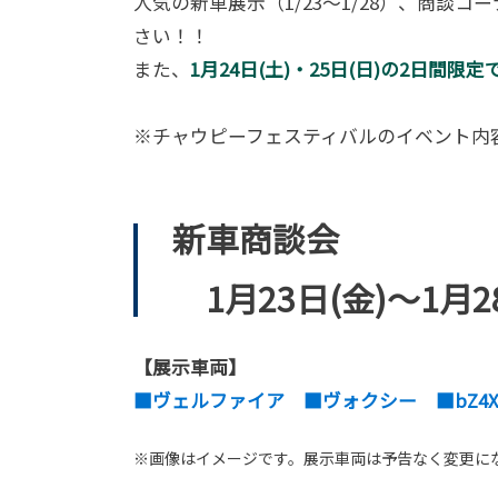
人気の新車展示（1/23～1/28）、商
さい！！
また、
1月24日(土)・25日(日)の2日間限定
※チャウピーフェスティバルのイベント内
新車商談会
1月23日(金)～1月
【展示車両】
■ヴェルファイア ■ヴォクシー ■bZ4
※画像はイメージです。展示車両は予告なく変更に