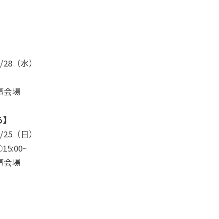
/28（水）
事会場
る】
/25（日）
:00~
事会場