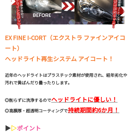
EX FINE I-CORT（エクストラ ファインアイコ
ート）
ヘッドライト再生システム アイコート！
近年のヘッドライトはプラスチック素材が使用され、経年劣化や
汚れで黄ばんだり曇ったりします。
ヘッドライトに優しい！
◎削らずに洗浄するので
持続期間約6か月！
◎高膜厚・超透明コーティングで
▶
▷
ポイント