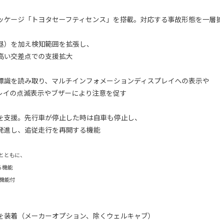
ッケージ「トヨタセーフティセンス」を搭載。対応する事故形態を一層
）を加え検知範囲を拡張し、
い交差点での支援拡大
識を読み取り、マルチインフォメーションディスプレイへの表示や
イの点滅表示やブザーにより注意を促す
支援。先行車が停止した時は自車も停止し、
進し、追従走行を再開する機能
とともに、
る機能
機能付
ンプを装着（メーカーオプション、除くウェルキャブ）