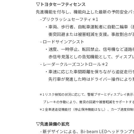
▽トヨタセーフティセンス
先進機能を付与し、機能向上した最新の予防安全パ
-プリクラッシュセーフティ＊1
・車両、歩行者、自転車運転者に自動二輪車（昼
衝突回避または被害軽減を支援。事故割合が高
- ロードサインアシスト
・速度、一時停止、転回禁止、信号機など道路標
赤信号見落としの告知機能として、ディスプレ
- レーダークルーズコントロール＊2
・車速に応じた車間距離を保ちながら追従走行を
先行車が発進した時はドライバー操作により発
＊1 リスク検知の状況に応じて、警報ブザーとディスプレイ表示
ブレーキの作動により、衝突の回避や被害軽減をサポートす
＊2 全車速追従機能付（停止保持機能はなし）、カーブ速度抑制
▽先進装備の拡充
- 新デザインによる、Bi-beam LEDヘッドラ