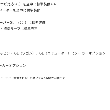
ナビ対応＊3）を全車に標準装備＊4
イメーターを全車に標準装備
スーパーGL（バン）に標準装備
・標準ルーフに標準設定
 GL（ワゴン）、GL（コミューター）にメーカーオプション
ーオプション
ネクティッドナビ（車載ナビ有）のオプション契約が必要です