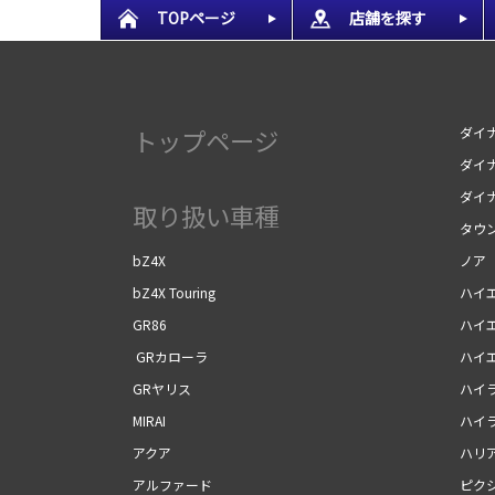
TOPページ
店舗を探す
トップページ
ダイナ
ダイナ
ダイ
取り扱い車種
タウ
bZ4X
ノア
bZ4X Touring
ハイ
GR86
ハイ
GRカローラ
ハイ
GRヤリス
ハイ
MIRAI
ハイ
アクア
ハリ
アルファード
ピク