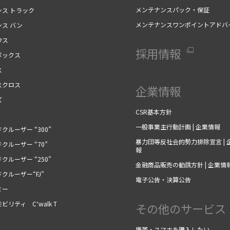
メンテナンスパック・保証
シス トラック
メンテナンスワンポイントアドバ
シス バン
ウス
採用情報
ボックス
ス
スクロス
企業情報
ズ
CSR基本方針
一般事業主行動計画 | 企業情報
クルーザー “300”
暴力団等反社会的勢力排除宣言 | 
クルーザー “70”
報
クルーザー “250”
金融商品販売の勧誘方針 | 企業情
クルーザー“FJ”
電子公告・決算公告
ミー
ビリティ C⁺walk T
その他のサービス
携帯・スマホを購入したい