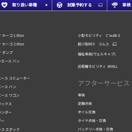
取り扱い車種
試乗予約する
車検
 カーゴ 1.0ton
小型モビリティ C⁺walk S
 カーゴ 2.0ton
超小型BEV コムス
ナ ダンプ
福祉車両(ウェルキャブ)
ンエース バン
近距離モビリティ WHILL
エース コミューター
アフターサービス
エース バン
車検
エース ワゴン
定期点検
ラックス
オイル交換
ランダー
タイヤ点検・交換
アー
バッテリー点検・交換
シス エポック