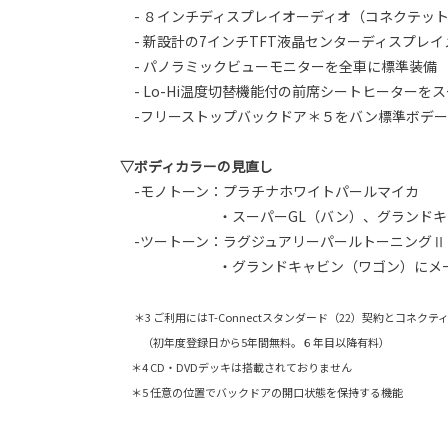
- ８インチディスプレイオーディオ（コネクテット
- 新設計の7インチTFT液晶センターディスプレ
- パノラミックビューモニターを全車に標準装備
- Lo-Hi温度切替機能付の前席シートヒーターを
-フリーストップバックドア＊５をバン標準ボデー
▽ボディカラーの見直し
-モノトーン：プラチナホワイトパールマイカ
・スーパーGL（バン）、グランドキャビン・
-ツートーン：ラグジュアリーパールトーニングⅡ
・グランドキャビン（ワゴン）にメーカ
＊3 ご利用にはT-Connectスタンダード（22）契約とコ
（初年度登録日から5年間無料。６年目以降有料）
＊4 CD・DVDデッキは搭載されておりません
＊5 任意の位置でバックドアの開口状態を保持する機能