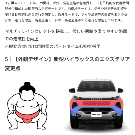
す。■WLTCモードは、市街地、郊外、高速道路の各走行モードを平均的な使用時間
配分で構成した国際的な走行モードです。市街地モードは、信号や渋滞等の影響を
受ける比較的低速な走行を想定し、郊外モードは、信号や渋滞等の影響をあまり受
けない走行を想定、高速道路モードは、高速道路等での走行を想定しています。
マルチテレインセレクトを搭載し、険しい悪路や滑りやすい路面
での走破性を向上
※駆動方式は8代目同様のパートタイム4WDを採用
5｜【外観デザイン】新型ハイラックスのエクステリア
変更点