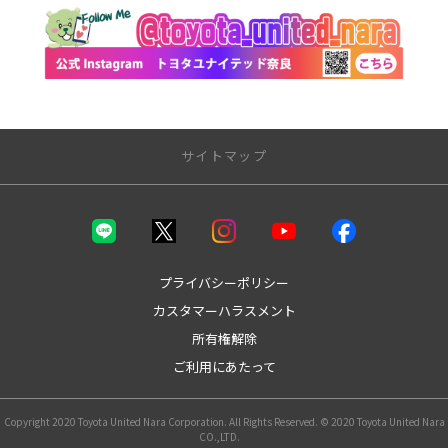
サイトマップ
トップページ
取り扱い車種
プライバシーポリシー
カスタマーハラスメント
bZ4X
所有権解除
bZ4X Touring
GR86
ご利用にあたって
GRカローラ
GRヤリス
Copyright 2020 Toyota United Nara Corporation. All Rights Reserved. © 2020 Toyota United Nara
MIRAI
CO.,LTD.
アクア