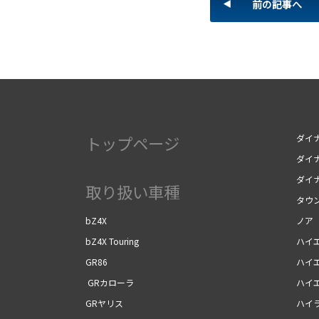
前の記事へ
トップページ
ダイナ
ダイナ
ダイ
取り扱い車種
タウ
bZ4X
ノア
bZ4X Touring
ハイ
GR86
ハイ
GRカローラ
ハイ
GRヤリス
ハイ