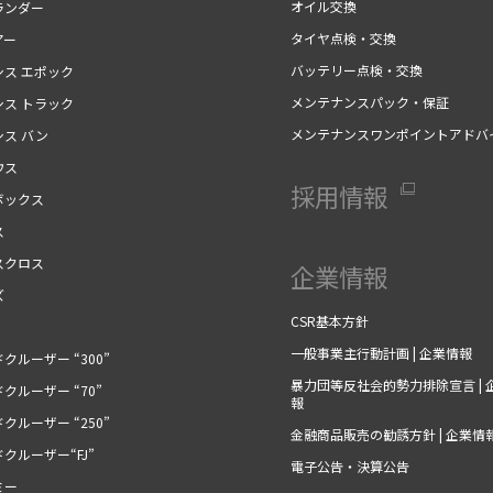
オイル交換
ランダー
タイヤ点検・交換
アー
バッテリー点検・交換
シス エポック
メンテナンスパック・保証
シス トラック
メンテナンスワンポイントアドバ
シス バン
ウス
採用情報
ボックス
ス
スクロス
企業情報
ズ
CSR基本方針
一般事業主行動計画 | 企業情報
クルーザー “300”
暴力団等反社会的勢力排除宣言 | 
クルーザー “70”
報
クルーザー “250”
金融商品販売の勧誘方針 | 企業情
クルーザー“FJ”
電子公告・決算公告
ミー