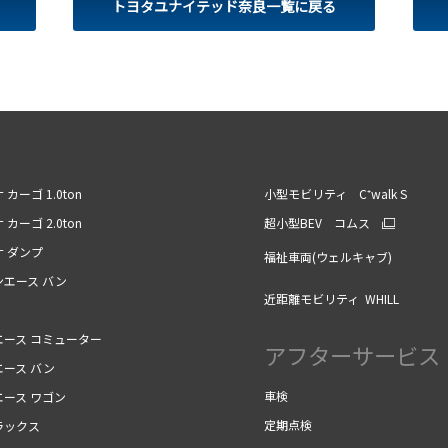
トヨタユナイテッド奈良一覧に戻る
 カーゴ 1.0ton
小型モビリティ C⁺walk S
 カーゴ 2.0ton
超小型BEV コムス
ナ ダンプ
福祉車両(ウェルキャブ)
ンエース バン
近距離モビリティ WHILL
エース コミューター
アフターサービス
エース バン
車検
エース ワゴン
定期点検
ラックス