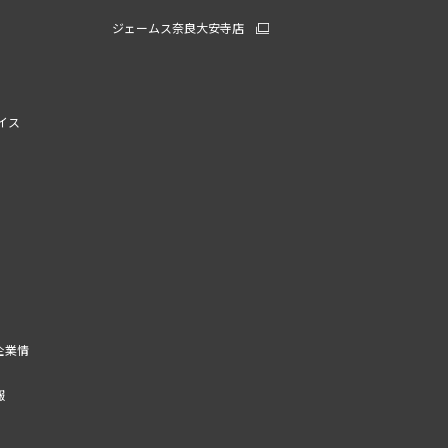
ジェームス奈良大安寺店
イス
企業情
報