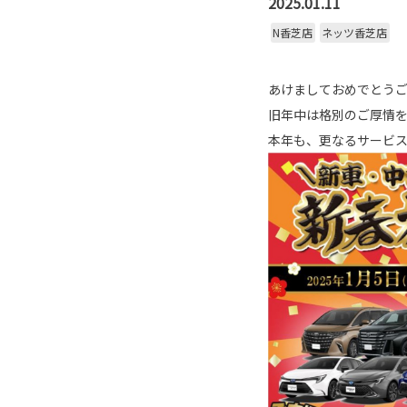
2025.01.11
N香芝店
ネッツ香芝店
あけましておめでとう
旧年中は格別のご厚情
本年も、更なるサービ