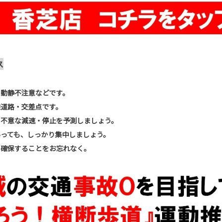
ス
動静不注意などです。
線道路・交差点です。
の不意な減速・停止を予測しまし
ょう。
っても、しっかり集中し
ましょう。
を確保することをお忘
れなく。