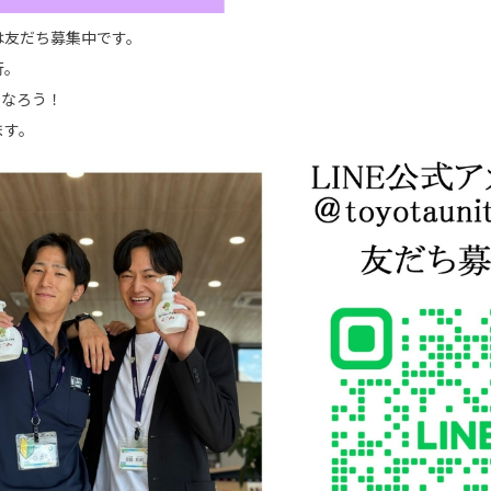
では友だち募集中です。
行。
になろう！
ます。